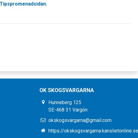
Tipspromenadsidan
.
OK SKOGSVARGARNA
Hunneberg 125
SE-468 31 Vargön
okskogsvargarna@gmail.com
https://okskogsvargarna.kanslietonline.s