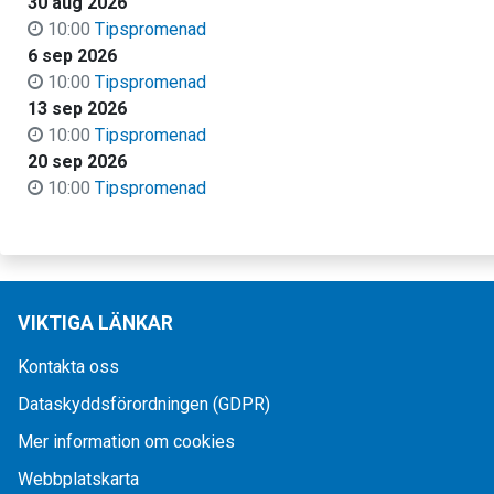
30 aug 2026
10:00
Tipspromenad
6 sep 2026
10:00
Tipspromenad
13 sep 2026
10:00
Tipspromenad
20 sep 2026
10:00
Tipspromenad
VIKTIGA LÄNKAR
Kontakta oss
Dataskyddsförordningen (GDPR)
Mer information om cookies
Webbplatskarta