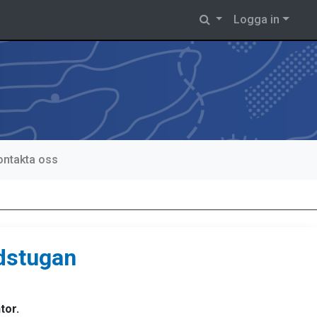
Logga in
ontakta oss
dstugan
tor.