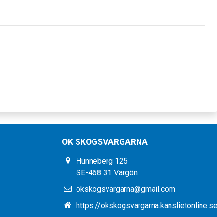
OK SKOGSVARGARNA
Hunneberg 125
SE-468 31 Vargön
okskogsvargarna@gmail.com
https://okskogsvargarna.kanslietonline.s