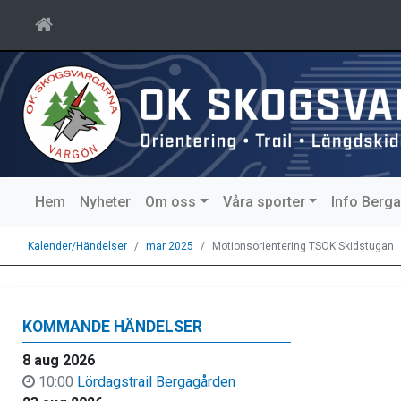
Hem
Nyheter
Om oss
Våra sporter
Info Berg
Kalender/Händelser
mar 2025
Motionsorientering TSOK Skidstugan
KOMMANDE HÄNDELSER
8 aug 2026
10:00
Lördagstrail Bergagården