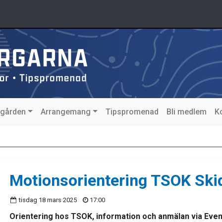
agården
Arrangemang
Tipspromenad
Bli medlem
K
Motionsorientering TSOK Ski
tisdag 18 mars 2025
17:00
Orientering hos TSOK, information och anmälan via Even