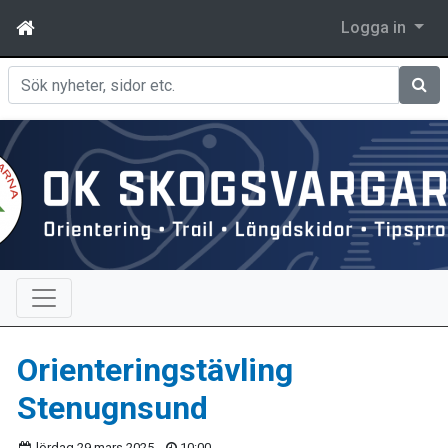
Logga in
Sök
Orienteringstävling
Stenugnsund
lördag 29 mars 2025
10:00