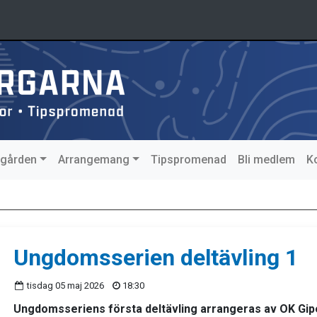
agården
Arrangemang
Tipspromenad
Bli medlem
K
Ungdomsserien deltävling 1
tisdag 05 maj 2026
18:30
Ungdomsseriens första deltävling arrangeras av OK Gipen