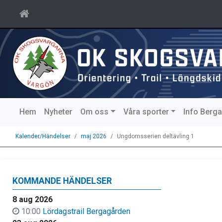
Hem
Nyheter
Om oss
Våra sporter
Info Berg
Kalender/Händelser
maj 2026
Ungdomsserien deltävling 1
KOMMANDE HÄNDELSER
8 aug 2026
10:00
Lördagstrail Bergagården