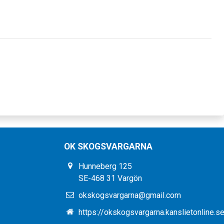
OK SKOGSVARGARNA
Hunneberg 125
SE-468 31 Vargön
okskogsvargarna@gmail.com
https://okskogsvargarna.kanslietonline.s