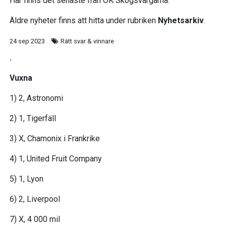
Här finns det senaste från OK Skogsvargarna.
Äldre nyheter finns att hitta under rubriken
Nyhetsarkiv
.
24 sep 2023
Rätt svar & vinnare
.
Vuxna
1) 2, Astronomi
2) 1, Tigerfäll
3) X, Chamonix i Frankrike
4) 1, United Fruit Company
5) 1, Lyon
6) 2, Liverpool
7) X, 4 000 mil