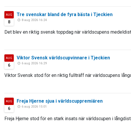
Tre svenskar bland de fyra bästa i Tjeckien
AUG
8 aug 2026 16:24
8
Det blev en riktig svensk toppdag när världscupens medeldista
Viktor Svensk världscupvinnare i Tjeckien
AUG
6 aug 2026 16:29
6
Viktor Svensk stod för en riktig fullträff när världscupens lång
Freja Hjerne sjua i världscuppremiären
AUG
6 aug 2026 15:01
6
Freja Hjerne stod för en stark insats när världscupen i långdist