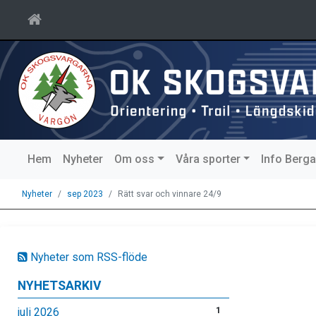
Hem
Nyheter
Om oss
Våra sporter
Info Berg
Nyheter
sep 2023
Rätt svar och vinnare 24/9
Nyheter som RSS-flöde
NYHETSARKIV
juli 2026
1