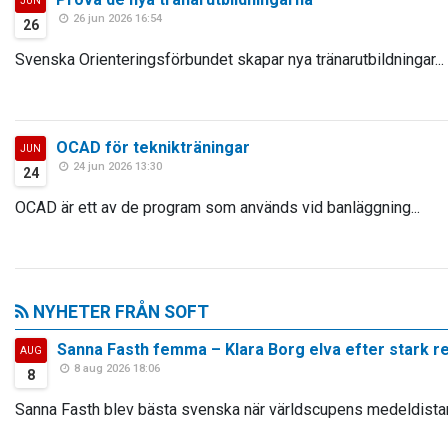
JUN
26 jun 2026 16:54
26
Svenska Orienteringsförbundet skapar nya tränarutbildningar...
OCAD för teknikträningar
JUN
24 jun 2026 13:30
24
OCAD är ett av de program som används vid banläggning...
NYHETER FRÅN SOFT
Sanna Fasth femma – Klara Borg elva efter stark 
AUG
8 aug 2026 18:06
8
Sanna Fasth blev bästa svenska när världscupens medeldistans