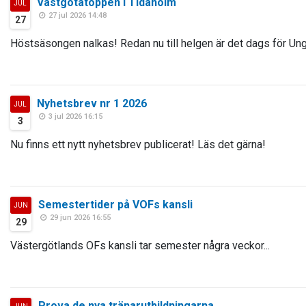
Västgötatoppen i Tidaholm
JUL
27 jul 2026 14:48
27
Höstsäsongen nalkas! Redan nu till helgen är det dags för Ung
Nyhetsbrev nr 1 2026
JUL
3 jul 2026 16:15
3
Nu finns ett nytt nyhetsbrev publicerat! Läs det gärna!
Semestertider på VOFs kansli
JUN
29 jun 2026 16:55
29
Västergötlands OFs kansli tar semester några veckor...
Prova de nya tränarutbildningarna