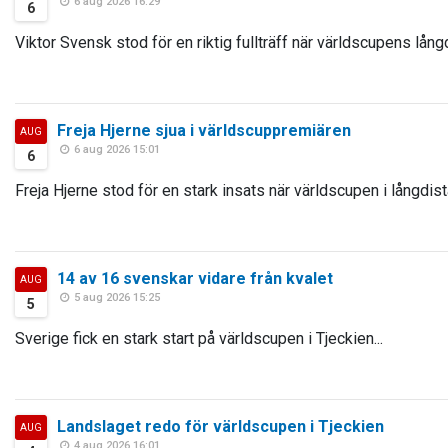
6 aug 2026 16:29
6
Viktor Svensk stod för en riktig fullträff när världscupens lång
Freja Hjerne sjua i världscuppremiären
AUG
6 aug 2026 15:01
6
Freja Hjerne stod för en stark insats när världscupen i långdist
14 av 16 svenskar vidare från kvalet
AUG
5 aug 2026 15:25
5
Sverige fick en stark start på världscupen i Tjeckien...
Landslaget redo för världscupen i Tjeckien
AUG
4 aug 2026 16:01