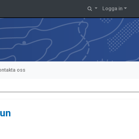
Logga in
ontakta oss
run