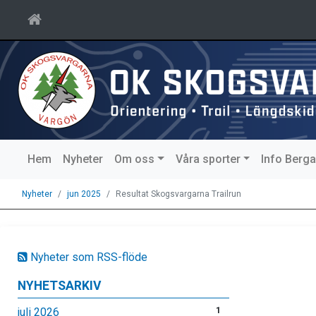
Hem
Nyheter
Om oss
Våra sporter
Info Berg
Nyheter
jun 2025
Resultat Skogsvargarna Trailrun
Nyheter som RSS-flöde
NYHETSARKIV
juli 2026
1