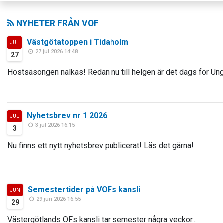
NYHETER FRÅN VOF
Västgötatoppen i Tidaholm
JUL
27 jul 2026 14:48
27
Höstsäsongen nalkas! Redan nu till helgen är det dags för Ung
Nyhetsbrev nr 1 2026
JUL
3 jul 2026 16:15
3
Nu finns ett nytt nyhetsbrev publicerat! Läs det gärna!
Semestertider på VOFs kansli
JUN
29 jun 2026 16:55
29
Västergötlands OFs kansli tar semester några veckor...