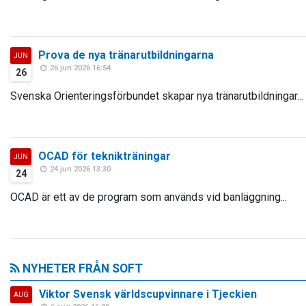
Prova de nya tränarutbildningarna
JUN
26 jun 2026 16:54
26
Svenska Orienteringsförbundet skapar nya tränarutbildningar...
OCAD för teknikträningar
JUN
24 jun 2026 13:30
24
OCAD är ett av de program som används vid banläggning...
NYHETER FRÅN SOFT
Viktor Svensk världscupvinnare i Tjeckien
AUG