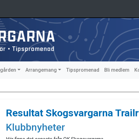
agården
Arrangemang
Tipspromenad
Bli medlem
K
Resultat Skogsvargarna Trail
Klubbnyheter