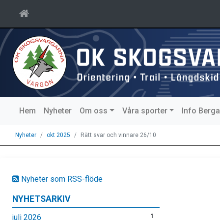
Hem
Nyheter
Om oss
Våra sporter
Info Berg
Nyheter
okt 2025
Rätt svar och vinnare 26/10
Nyheter som RSS-flöde
NYHETSARKIV
juli 2026
1