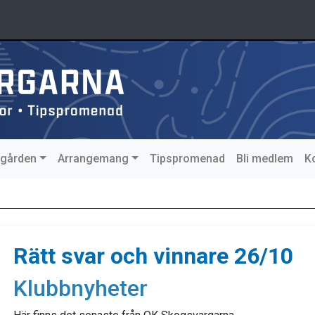
agården
Arrangemang
Tipspromenad
Bli medlem
K
Rätt svar och vinnare 26/10
Klubbnyheter