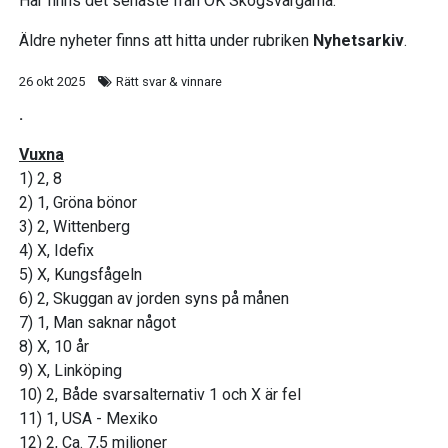
Här finns det senaste från OK Skogsvargarna.
Äldre nyheter finns att hitta under rubriken
Nyhetsarkiv
.
26 okt 2025
Rätt svar & vinnare
.
Vuxna
1) 2, 8
2) 1, Gröna bönor
3) 2, Wittenberg
4) X, Idefix
5) X, Kungsfågeln
6) 2, Skuggan av jorden syns på månen
7) 1, Man saknar något
8) X, 10 år
9) X, Linköping
10) 2, Både svarsalternativ 1 och X är fel
11) 1, USA - Mexiko
12) 2, Ca. 7,5 miljoner