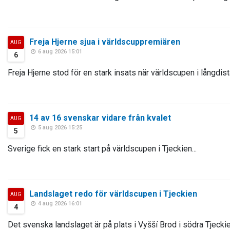
Freja Hjerne sjua i världscuppremiären
AUG
6 aug 2026 15:01
6
Freja Hjerne stod för en stark insats när världscupen i långdist
14 av 16 svenskar vidare från kvalet
AUG
5 aug 2026 15:25
5
Sverige fick en stark start på världscupen i Tjeckien...
Landslaget redo för världscupen i Tjeckien
AUG
4 aug 2026 16:01
4
Det svenska landslaget är på plats i Vyšší Brod i södra Tjeckie