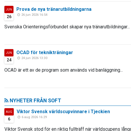
Prova de nya tränarutbildningarna
JUN
26 jun 2026 16:54
26
Svenska Orienteringsförbundet skapar nya tränarutbildningar...
OCAD för teknikträningar
JUN
24 jun 2026 13:30
24
OCAD är ett av de program som används vid banläggning...
NYHETER FRÅN SOFT
Viktor Svensk världscupvinnare i Tjeckien
AUG
6 aug 2026 16:29
6
Viktor Svensk stod för en riktig fullträff när världscupens lång