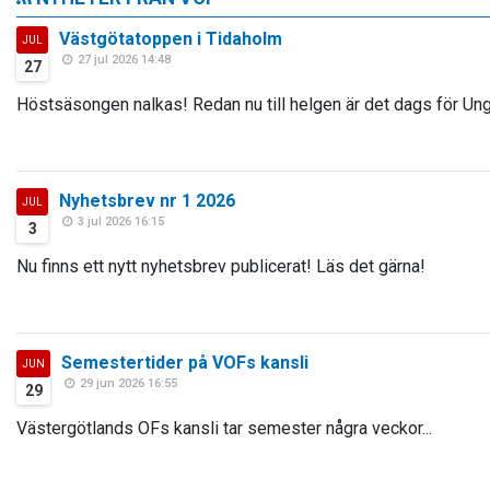
Västgötatoppen i Tidaholm
JUL
27 jul 2026 14:48
27
Höstsäsongen nalkas! Redan nu till helgen är det dags för Ung
Nyhetsbrev nr 1 2026
JUL
3 jul 2026 16:15
3
Nu finns ett nytt nyhetsbrev publicerat! Läs det gärna!
Semestertider på VOFs kansli
JUN
29 jun 2026 16:55
29
Västergötlands OFs kansli tar semester några veckor...