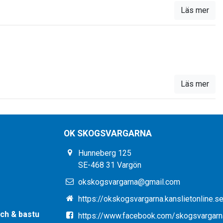
Läs mer
Läs mer
OK SKOGSVARGARNA
Hunneberg 125
SE-468 31 Vargön
okskogsvargarna@gmail.com
https://okskogsvargarna.kanslietonline.s
ch & bastu
https://www.facebook.com/skogsvargarn